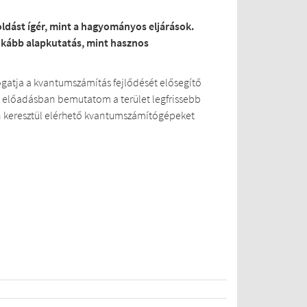
dást ígér, mint a hagyományos eljárások.
nkább alapkutatás, mint hasznos
mogatja a kvantumszámítás fejlődését elősegítő
 Az előadásban bemutatom a terület legfrissebb
n keresztül elérhető kvantumszámítógépeket