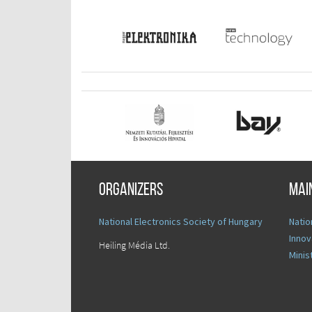
Organizers
Mai
National Electronics Society of Hungary
Natio
Innov
Heiling Média Ltd.
Minis