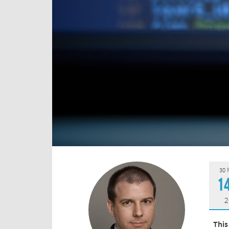
30
1
2
This