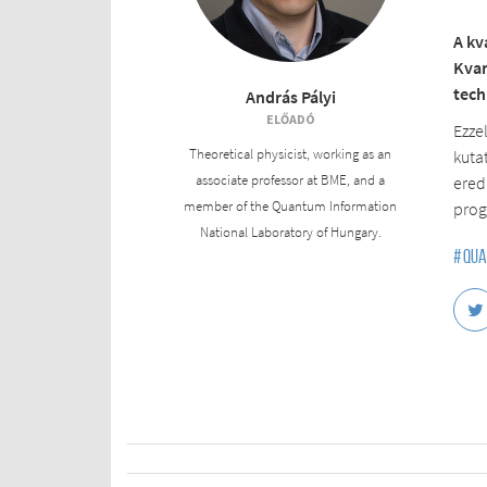
A kv
Kvan
tech
András Pályi
ELŐADÓ
Ezze
Theoretical physicist, working as an
kuta
associate professor at BME, and a
ered
member of the Quantum Information
prog
National Laboratory of Hungary.
#
qua