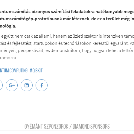
antumszámítás bizonyos számítási feladatokra hatékonyabb megol
tumszámítógép-prototípusok már léteznek, de ez a terület még i
nológia.
l együtt nem csak az állami, hanem az üzleti szektor is intenzíven tá
tást és fejlesztést, startupokon és techóriásokon keresztül egyaránt.
ményeit, perspektíváit, és demonstrálom, hogy hogyan lehet a felhő
ramozni.
ntum computing
#
qiskit
Gyémánt szponzorok / Diamond sponsors