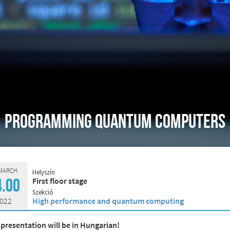
Programming quantum computers
 MARCH
Helyszín
First floor stage
4.00
Szekció
022
High performance and quantum computing
 presentation will be in Hungarian!