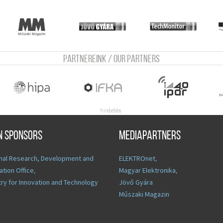
Partnereink / Our Partners
n sponsors
Mediapartners
nal Research, Development and
ELEKTROnet
,
ation Office
,
Magyar Elektronika
,
try for Innovation and Technology
Jövő Gyára
Műszaki Magazin