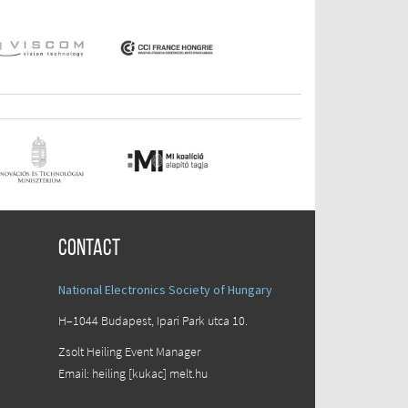
Contact
National Electronics Society of Hungary
H–1044 Budapest, Ipari Park utca 10.
Zsolt Heiling Event Manager
Email: heiling [kukac] melt.hu