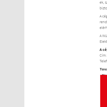
ek, 
bizt
A cé
rend
elér
A Wü
Elek
A cé
Cím:
Tele
Tov