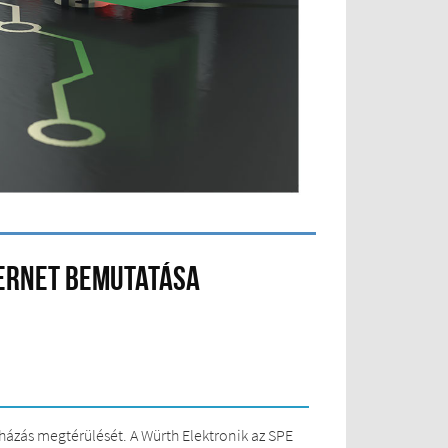
thernet bemutatása
uházás megtérülését. A Würth Elektronik az SPE