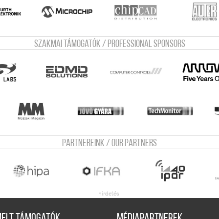
Szakmai támogatók / Professional sponsors
Partnereink / Our Partners
melt támogatók
Médiapartnerek