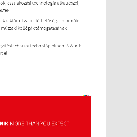
k, csatlakozási technológia alkatrészei,
észek.
zek raktárról való elérhetősége minimális
yi műszaki kollégák támogatásának
rögzítéstechnikai technológiákban. A Würth
t el.