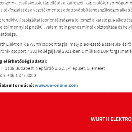
szenzorok, csatlakozok, tápellátás alkatrészei, kapcsolók, nyomógombo
osítékfoglalat és a vezetékmentes adattovábbításhoz szükséges alkatr
g rendkívüli szolgáltatásorientáltságára jellemző a katalógus-alkatrés
elési mennyiség nélkül, valamint ingyenes minták biztosítása és hel
hetősége.
rth Elektronik a Würth csoport tagja, mely piacvezető a szerelés- és 
tronik csoport 7 300 kollégájával 2021-ben 1 milliárd EUR forgalmat ér
g elérhetőségi adatai:
 H-1138 Budapest, Népfürdő u. 22. „A” épület, 5. emelet
fon: +36 1 877 3000
ábbi információ:
www.we-online.com