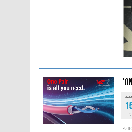
'O
MÁRC
1
2
Az I