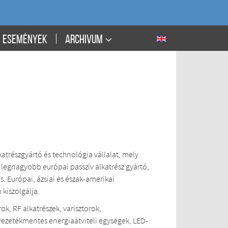
ESEMÉNYEK
ARCHIVUM
katrészgyártó és technológia vállalat, mely
k legnagyobb európai passzív alkatrész gyártó,
. Európai, ázsiai és észak-amerikai
kiszolgálja.
k, RF alkatrészek, varisztorok,
 vezetékmentes energiaátviteli egységek, LED-