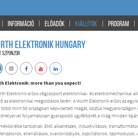
INFORMÁCIÓ
ELŐADÓK
KIÁLLÍTÓK
PROGRAM
rth Elektronik Hungary
T SZPONZOR
h Elektronik: more than you expect!
rth Elektronik eiSos cégcsoport elektronikai- és elektromechanikai al
rő az elektronikai megoldások terén. A Würth Elektronik eiSos az egyi
 több mint 50 országban képviselteti magát, köztük Magyarországon is
tóhelyeivel folyamatosan gyarapodó ügyfélkörét a Világ minden táján 
rmékkörébe tartoznak: EMC alkatrészek, induktivitások, transzformátoro
enzátorok, ellenállások, kvarckristályok, oszcillátorok, tápmodulok,