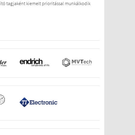
pító tagjaként kiemelt prioritással munkálkodik