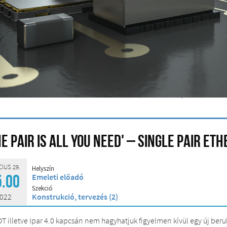
ne pair is all you need' – Single Pair E
IUS 29.
Helyszín
Emeleti előadó
5.00
Szekció
022
Konstrukció, tervezés (2)
IOT illetve Ipar 4.0 kapcsán nem hagyhatjuk figyelmen kívül egy új ber