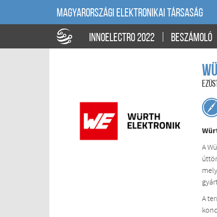
MAGYARORSZÁGI ELEKTRONIKAI TÁRSASÁG
INNOELECTRO 2022
BESZÁMOLÓ
Wü
EZÜS
Würt
A Wü
úttö
mely
gyár
A te
kond