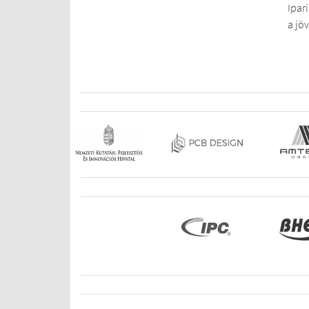
Ipar
a jö