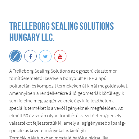
Trelleborg Sealing Solutions
Hungary Llc.
A Trelleborg Sealing Solutions az egyszerű elasztomer
tömítőelemektől kezdve a bonyolult PTFE alapú,
poliuretán és kompozit termékeken át kínál megoldásokat.
Amennyiben a rendelkezésre álló geometriák közül egyik
sem felelne meg az igényeknek, úgy kifejleszthetünk
speciális terméket is a vevői igényeknek megfelelően. Az
elmúlt 50 év során olyan tömítés és vezetőelem/persely
választékot fejlesztettük ki, amely a legigényesebb iparág-
specifikus követelményeket is kielégíti.
Termékkínálatunkban megtalálhatók a hidraulika