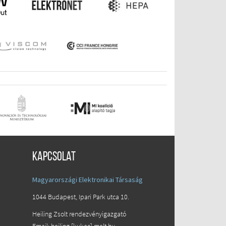
Kapcsolat
Magyarországi Elektronikai Társaság
1044 Budapest, Ipari Park utca 10.
Heiling Zsolt rendezvényigazgató