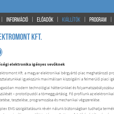
INFORMÁCIÓ
ELŐADÓK
KIÁLLÍTÓK
PROGRAM
ektromont Kft.
ségi elektronika igényes vevőknek
lektromont Kft. a magyar elektronikai bérgyártó piac meghatározó pro
sztalatunkkal igyekszünk maximálisan kiszolgálni a felmerülő piaci ig
gaslóan modern technológiai hátterünkkel és folyamatszabályozásun
szülését – prototípustól a tömeggyártásig. Fő profilunk az elektronik
tetése, tesztelése, programozása és mechanikai végszerelése.
lex EMS szolgáltatásunk révén nálunk biztonságban tudhatja termékei