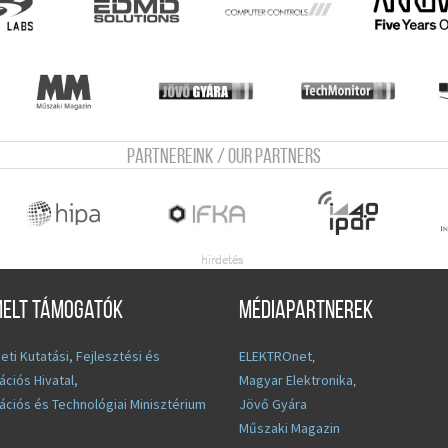
Partnereink / Our Partners
melt támogatók
Médiapartnerek
ti Kutatási, Fejlesztési és
ELEKTROnet
,
ációs Hivatal,
Magyar Elektronika
,
ációs és Technológiai Minisztérium
Jövő Gyára
Műszaki Magazin