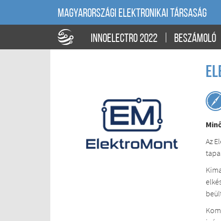
MAGYARORSZÁGI ELEKTRONIKAI TÁRSASÁG
INNOELECTRO 2022
BESZÁMOLÓ
El
Minő
Az E
tapa
Kima
elké
beül
Komp