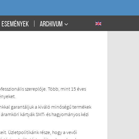
ESEMÉNYEK
ARCHIVUM
fesszionális szereplője. Több, mint 15 éves
ényeket.
kkal garantáljuk a kiváló minőségű termékek
ai áramköri kártyák SMT- és hagyományos kézi
t. Üzletpolitikánk része, hogy a vevői