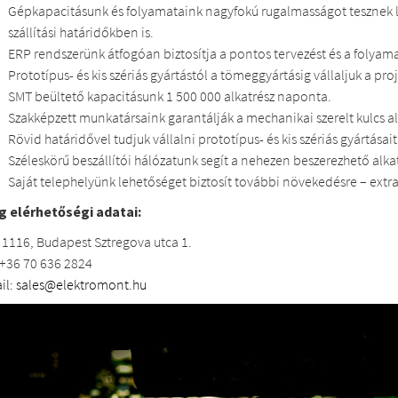
Gépkapacitásunk és folyamataink nagyfokú rugalmasságot tesznek 
szállítási határidőkben is.
ERP rendszerünk átfogóan biztosítja a pontos tervezést és a folyama
Prototípus- és kis szériás gyártástól a tömeggyártásig vállaljuk a pr
SMT beültető kapacitásunk 1 500 000 alkatrész naponta.
Szakképzett munkatársaink garantálják a mechanikai szerelt kulcs a
Rövid határidővel tudjuk vállalni prototípus- és kis szériás gyártásait
Széleskörű beszállítói hálózatunk segít a nehezen beszerezhető alkat
Saját telephelyünk lehetőséget biztosít további növekedésre – extr
g elérhetőségi adatai:
 1116, Budapest Sztregova utca 1.
: +36 70 636 2824
il:
sales
@elektromont
.hu