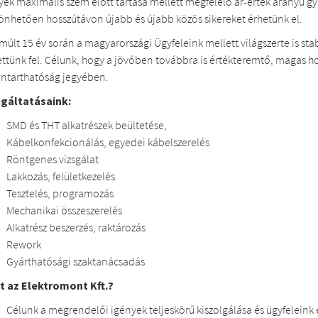
yek maximális szem előtt tartása mellett megfelelő ár-érték arányú gy
önhetően hosszútávon újabb és újabb közös sikereket érhetünk el.
lmúlt 15 év során a magyarországi Ügyfeleink mellett világszerte is st
ettünk fel. Célunk, hogy a jövőben továbbra is értékteremtő, magas h
nntarthatóság jegyében.
gáltatásaink:
SMD és THT alkatrészek beültetése,
Kábelkonfekcionálás, egyedei kábelszerelés
Röntgenes vizsgálat
Lakkozás, felületkezelés
Tesztelés, programozás
Mechanikai összeszerelés
Alkatrész beszerzés, raktározás
Rework
Gyárthatósági szaktanácsadás
t az Elektromont Kft.?
Célunk a megrendelői igények teljeskörű kiszolgálása és ügyfeleink