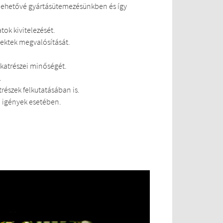
lehetővé gyártásütemezésünkben és így
tok kivitelezését.
ojektek megvalósítását.
lkatrészei minőségét.
.
részek felkutatásában is.
a igények esetében.