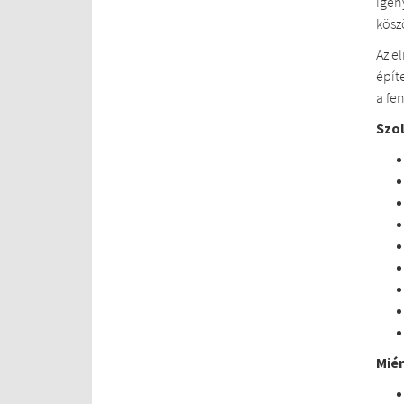
igén
kösz
Az e
épít
a fe
Szol
Miér