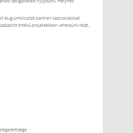
ártási szolgáltatást nyújtsunk, melynek
abil és gyümölcsöző partneri kapcsolatokat
ozzáadott értékű projektekben vehessünk részt,
 elégedettsége.