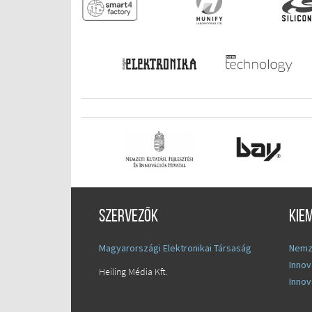
Szervezők
Kie
Magyarországi Elektronikai Társaság
Nemze
Innov
Heiling Média Kft.
Innov