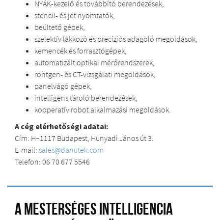
NYÁK-kezelő és továbbító berendezések,
stencil- és jet nyomtatók,
beültető gépek,
szelektív lakkozó és precíziós adagoló megoldások,
kemencék és forrasztógépek,
automatizált optikai mérőrendszerek,
röntgen- és CT-vizsgálati megoldások,
panelvágó gépek,
intelligens tároló berendezések,
kooperatív robot alkalmazási megoldások.
A cég elérhetőségi adatai:
Cím: H–1117 Budapest, Hunyadi János út 3.
E-mail:
sales@danutek.com
Telefon: 06 70 677 5546
A mesterséges intelligencia